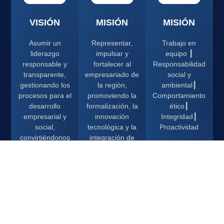
VISIÓN
MISIÓN
MISIÓN
Asumir un
Representar,
Trabajo en
liderazgo
impulsar y
equipo ┃
responsable y
fortalecer al
Responsabilidad
transparente,
empresariado de
social y
gestionando los
la región,
ambiental┃
procesos para el
promoviendo la
Comportamiento
desarrollo
formalización, la
ético┃
empresarial y
innovación
Integridad┃
social,
tecnológica y la
Proactividad
convirtiéndonos
integración de
en referentes de
los distintos
opinión y acción
sectores
dentro del
productivos,
ecosistema
contribuyendo
económico del
así al desarrollo
Alto Paraná.
sostenible y al
progreso
socioeconómico