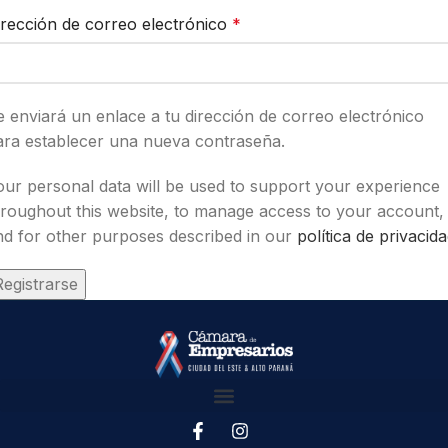
irección de correo electrónico
*
e enviará un enlace a tu dirección de correo electrónico
ara establecer una nueva contraseña.
our personal data will be used to support your experience
hroughout this website, to manage access to your account,
nd for other purposes described in our
política de privacid
Registrarse