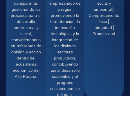
transparente,
empresariado de
social y
gestionando los
la región,
ambiental┃
procesos para el
promoviendo la
Comportamiento
desarrollo
formalización, la
ético┃
empresarial y
innovación
Integridad┃
social,
tecnológica y la
Proactividad
convirtiéndonos
integración de
en referentes de
los distintos
opinión y acción
sectores
dentro del
productivos,
ecosistema
contribuyendo
económico del
así al desarrollo
Alto Paraná.
sostenible y al
progreso
socioeconómico
del país.