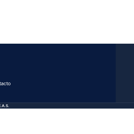
tacto
E.A.S.