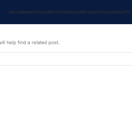
INICIO
MARKETPLACE
INSTITUCIONAL
EVENTOS
NOTICIAS
CONTACTO
l help find a related post.