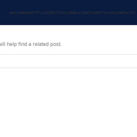
INICIO
MARKETPLACE
INSTITUCIONAL
EVENTOS
NOTICIAS
CONTACTO
l help find a related post.