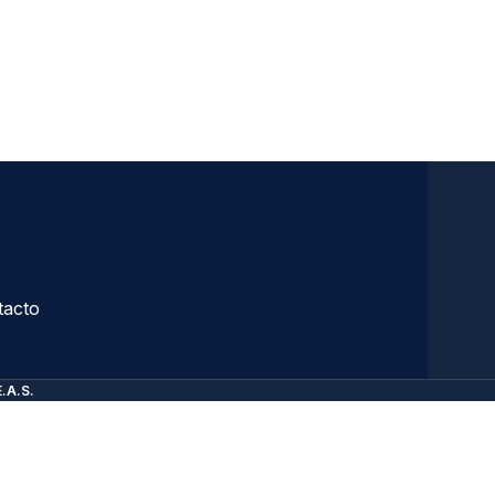
tacto
E.A.S.