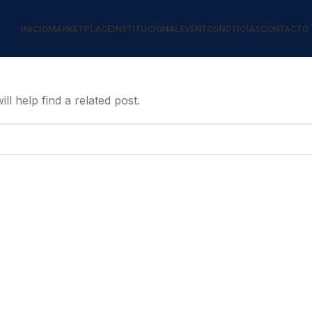
INICIO
MARKETPLACE
INSTITUCIONAL
EVENTOS
NOTICIAS
CONTACTO
l help find a related post.