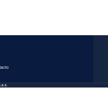
tacto
E.A.S.