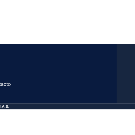
tacto
E.A.S.