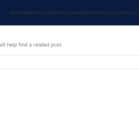
INICIO
MARKETPLACE
INSTITUCIONAL
EVENTOS
NOTICIAS
CONTACTO
l help find a related post.